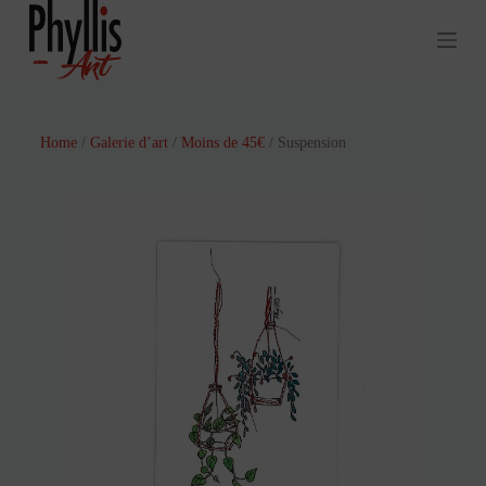
P
a
s
s
e
r
a
Home
/
Galerie d’art
/
Moins de 45€
/ Suspension
u
c
o
n
t
e
n
u