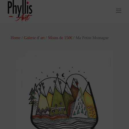
P
a
s
s
e
r
a
Home
/
Galerie d’art
/
Moins de 150€
/ Ma Petite Montagne
u
c
o
n
t
e
n
u